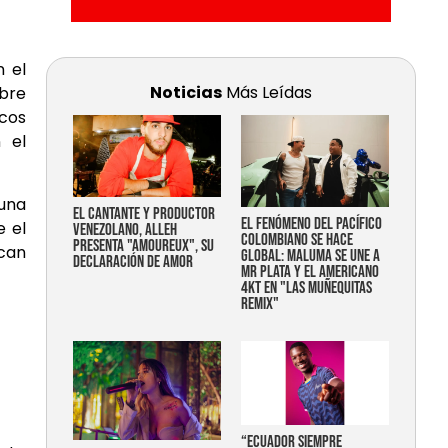
n el
Noticias
Más Leídas
bre
cos
 el
una
EL CANTANTE Y PRODUCTOR
EL FENÓMENO DEL PACÍFICO
e el
VENEZOLANO, ALLEH
COLOMBIANO SE HACE
PRESENTA "AMOUREUX", SU
scan
GLOBAL: MALUMA SE UNE A
DECLARACIÓN DE AMOR
MR PLATA Y EL AMERICANO
4KT EN "LAS MUÑEQUITAS
REMIX"
“Ecuador siempre