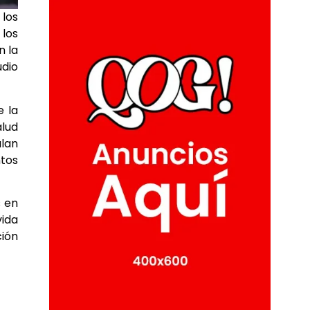
 los
los
n la
udio
e la
alud
alan
ntos
s en
vida
ción