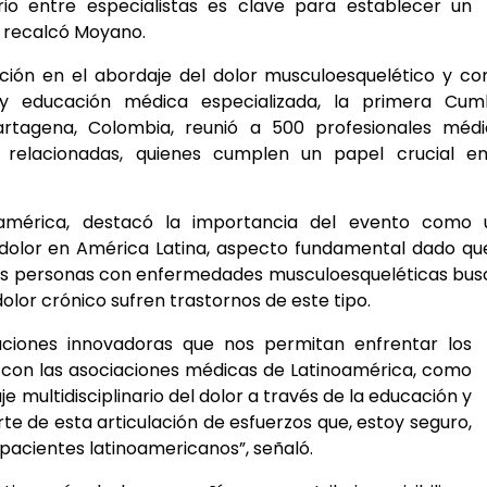
rio entre especialistas es clave para establecer un
, recalcó Moyano.
ión en el abordaje del dolor musculoesquelético y co
 y educación médica especializada, la primera Cum
rtagena, Colombia, reunió a 500 profesionales médi
s relacionadas, quienes cumplen un papel crucial en
oamérica, destacó la importancia del evento como 
 dolor en América Latina, aspecto fundamental dado qu
e las personas con enfermedades musculoesqueléticas bu
olor crónico sufren trastornos de este tipo.
uciones innovadoras que nos permitan enfrentar los
to con las asociaciones médicas de Latinoamérica, como
 multidisciplinario del dolor a través de la educación y
te de esta articulación de esfuerzos que, estoy seguro,
 pacientes latinoamericanos”, señaló.