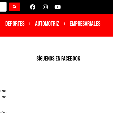
DEPORTES
Automotriz
Empresariales
SíGUENOS EN FACEBOOK
e se
y no
ción