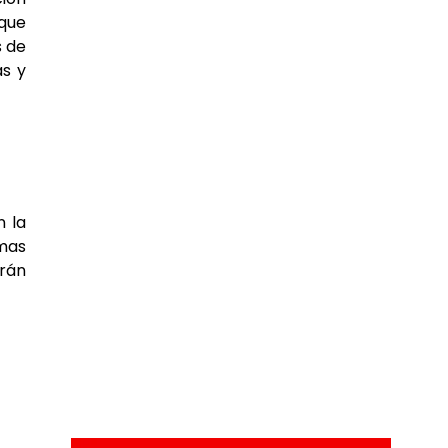
 que
s de
ás y
n la
emas
irán