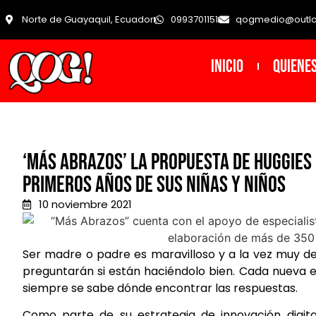
Norte de Guayaquil, Ecuador
0993701151
qogmedio@outl
INICIO
Quiene
‘Más Abrazos’ la propuesta de Huggies
primeros años de sus niñas y niños
10 noviembre 2021
Ser madre o padre es maravilloso y a la vez muy de
preguntarán si están haciéndolo bien. Cada nueva e
siempre se sabe dónde encontrar las respuestas.
Como parte de su estrategia de innovación digital