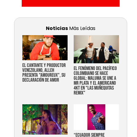
Noticias
Más Leídas
EL CANTANTE Y PRODUCTOR
EL FENÓMENO DEL PACÍFICO
VENEZOLANO, ALLEH
COLOMBIANO SE HACE
PRESENTA "AMOUREUX", SU
GLOBAL: MALUMA SE UNE A
DECLARACIÓN DE AMOR
MR PLATA Y EL AMERICANO
4KT EN "LAS MUÑEQUITAS
REMIX"
“Ecuador siempre