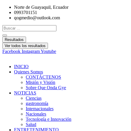
Ir
Norte de Guayaquil, Ecuador
al
0993701151
contenido
qogmedio@outlook.com
Search
...
Resultados
Ver todos los resultados
Facebook
Instagram
Youtube
INICIO
Quienes Somos
CONTÁCTENOS
Misión y Visión
Sobre Que Onda Gye
NOTICIAS
Ciencias
gastronomía
Internacionales
Nacionales
Tecnología e Innovación
Salud
ENTRETENIMIENTO