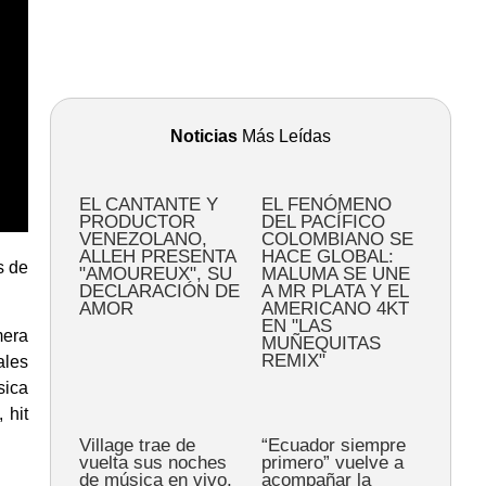
Noticias
Más Leídas
EL CANTANTE Y
EL FENÓMENO
PRODUCTOR
DEL PACÍFICO
VENEZOLANO,
COLOMBIANO SE
ALLEH PRESENTA
HACE GLOBAL:
s de
"AMOUREUX", SU
MALUMA SE UNE
DECLARACIÓN DE
A MR PLATA Y EL
AMOR
AMERICANO 4KT
EN "LAS
mera
MUÑEQUITAS
REMIX"
ales
sica
 hit
Village trae de
“Ecuador siempre
vuelta sus noches
primero” vuelve a
de música en vivo,
acompañar la