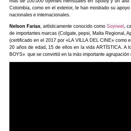
más de 100.000 oyentes mensuales en Spotify y un alto re
Colombia, como en el exterior, le han mostrado su apoyo 
nacionales e internacionales.
Nelson Farias
, artísticamente conocido como
Soyneel
, c
de importantes marcas (Colgate, pepsi, Malta Regional, Apo
(certificado en el 2017 por «LA VILLA DEL CINE» como el
20 años de edad, 15 de ellos en la vida ARTÍSTICA. A lo
BOYS» que se convirtió en la más importante agrupación m