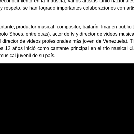
conocimiento en la industria, varios artistas tanto nacionale
y respeto, se han logrado importantes colaboraciones con arti
antante, productor musical, compositor, bailarín, Imagen publicit
lo Shoes, entre otras), actor de tv y director de videos musica
 director de videos profesionales más joven de Venezuela). T
s 12 años inició como cantante principal en el trío musical 
usical juvenil de su país.