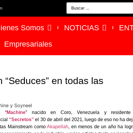
om
ienes Somos
NOTICIAS
EN
Empresariales
 “Seduces” en todas las
o “
Machine
” nacido en Coro, Venezuela y residente
icial
“Secretos”
el 30 de abril del 2021, luego de eso no ha de
istas Mainstream como
Akapellah
, en menos de un año ha log