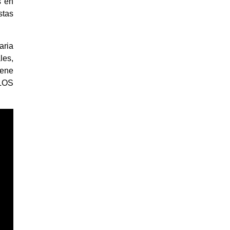
s en
stas
aria
les,
iene
«LOS