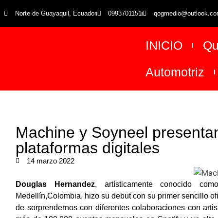
Norte de Guayaquil, Ecuador
0993701151
qogmedio@outlook.c
INICIO
Qu
Automotriz
Machine y Soyneel presentan
plataformas digitales
14 marzo 2022
Douglas Hernandez
, artísticamente conocido com
Medellín,Colombia, hizo su debut con su primer sencillo of
de sorprendernos con diferentes colaboraciones con art