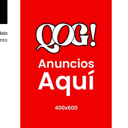
lida
unto