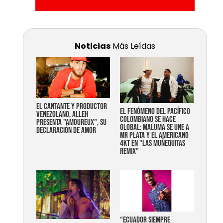
Noticias
Más Leídas
EL CANTANTE Y PRODUCTOR
EL FENÓMENO DEL PACÍFICO
VENEZOLANO, ALLEH
COLOMBIANO SE HACE
PRESENTA "AMOUREUX", SU
GLOBAL: MALUMA SE UNE A
DECLARACIÓN DE AMOR
MR PLATA Y EL AMERICANO
4KT EN "LAS MUÑEQUITAS
REMIX"
“Ecuador siempre