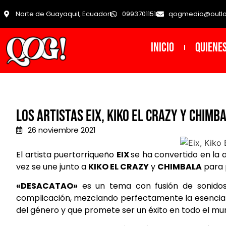
Norte de Guayaquil, Ecuador
0993701151
qogmedio@outl
INICIO
Quiene
Los artistas Eix, Kiko El Crazy y Chim
26 noviembre 2021
El artista puertorriqueño
EIX
se ha convertido en la 
vez se une junto a
KIKO EL CRAZY
y
CHIMBALA
para 
«DESACATAO»
es un tema con fusión de sonidos u
complicación, mezclando perfectamente la esenci
del género y que promete ser un éxito en todo el mu