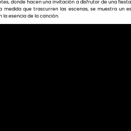
etes, donde hacen una invitación a disfrutar de una fiesta
a medida que trascurren las escenas, se muestra un es
 la esencia de la canción.