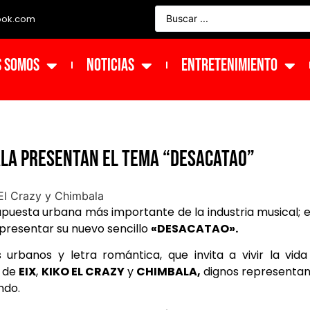
ook.com
s Somos
NOTICIAS
ENTRETENIMIENTO
bala presentan el tema “Desacatao”
apuesta urbana más importante de la industria musical; 
presentar su nuevo sencillo
«DESACATAO».
rbanos y letra romántica, que invita a vivir la vida
a de
EIX
,
KIKO EL CRAZY
y
CHIMBALA,
dignos representa
ndo.