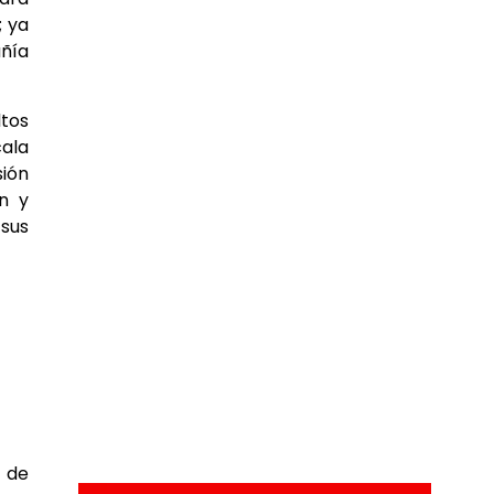
; ya
añía
ltos
cala
ión
ón y
 sus
 de