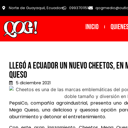
Norte de Guayaquil, Ecuador
0993701151
qogmedio@outl
INICIO
Quiene
Llegó a Ecuador un nuevo Cheetos, en 
queso
5 diciembre 2021
PepsiCo, compañía agroindustrial, presenta uno d
Mega Queso, una deliciosa y quesosa opción par
aburrimiento y detonar el entretenimiento.
Con este gran lanzamiento, Cheetos Mega Ques