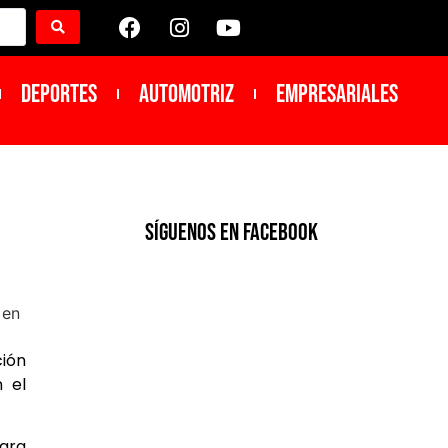
DEPORTES
Automotriz
Empresariales
SíGUENOS EN FACEBOOK
ción
 el
ara