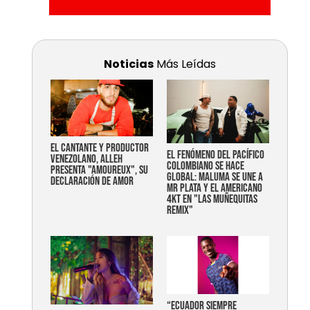
Noticias
Más Leídas
EL CANTANTE Y PRODUCTOR
EL FENÓMENO DEL PACÍFICO
VENEZOLANO, ALLEH
COLOMBIANO SE HACE
PRESENTA "AMOUREUX", SU
GLOBAL: MALUMA SE UNE A
DECLARACIÓN DE AMOR
MR PLATA Y EL AMERICANO
4KT EN "LAS MUÑEQUITAS
REMIX"
“Ecuador siempre