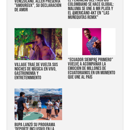
EL FENÓMENO DEL PACÍFICO
VENEZOLANO, ALLEH PRESENTA
COLOMBIANO SE HACE GLOBAL:
"AMOUREUX", SU DECLARACIÓN
MALUMA SE UNE A MR PLATA Y
DE AMOR
EL AMERICANO 4KT EN "LAS
MUÑEQUITAS REMIX"
“Ecuador siempre primero”
vuelve a acompañar la
Village trae de vuelta sus
emoción de millones de
noches de música en vivo,
ecuatorianos en un momento
gastronomía y
que une al país
entretenimiento
Bupa lanzó su programa
‘Deporte Inclusivo en la