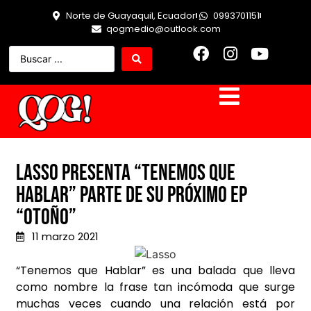
Norte de Guayaquil, Ecuador
0993701151
qogmedio@outlook.com
Lasso presenta “Tenemos que
Hablar” parte de su próximo EP
“Otoño”
11 marzo 2021
“
Tenemos que
H
ablar
”
es una balada que lleva
como nombre la frase tan incómoda que surge
muchas v
eces cuando una relación está por