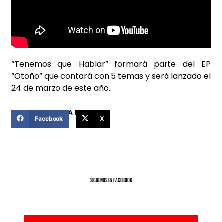
“Tenemos que Hablar” formará parte del EP
“Oto
ñ
o” que
contar
á
con 5 temas
y será lanzado el
24 de marzo de este año.
COMPARTIR ESTA NOTICIA
Facebook
X
SíGUENOS EN FACEBOOK