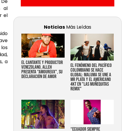
. De
n al
r el
Noticias
Más Leídas
sido
lave
los
dad,
s, a
EL CANTANTE Y PRODUCTOR
EL FENÓMENO DEL PACÍFICO
VENEZOLANO, ALLEH
COLOMBIANO SE HACE
PRESENTA "AMOUREUX", SU
GLOBAL: MALUMA SE UNE A
DECLARACIÓN DE AMOR
MR PLATA Y EL AMERICANO
4KT EN "LAS MUÑEQUITAS
REMIX"
“Ecuador siempre