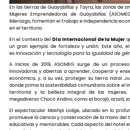
En las tierras de Guayabillas y Tayra, las zonas de
Mujeres Emprendedoras de Guayabillas (ASOMEG)
liderazgo, fomentan el trabajo e independencia eco
en el territorio.
En el contexto del
Día Internacional de la Mujer
qu
un gran ejemplo de fortaleza y unión. Este año, e
es
Innovación y tecnología para la igualdad de gén
A inicios de 2019, ASOMEG surge de un proceso 
innovadoras y abiertas a aprender, cooperar y ens
económica, y, a su vez, proteger su tierra natal. 
donde prima la sostenibilidad comunitaria sobre el i
territorial y la belleza integral de las mujer
megadiverso Chocó Andino, como el borojó, arazá, sa
El espectacular
Mashpi Lodge
, ubicado en lo prof
promueve la ciencia y conservación de la mano del tur
educativas y memorables. Cada aspecto del hotel e