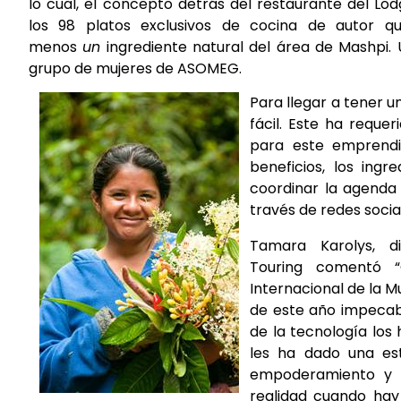
lo cual, el concepto detrás del restaurante del Lo
los 98 platos exclusivos de cocina de autor 
menos
un
ingrediente natural del área de Mashpi.
grupo de mujeres de ASOMEG.
Para llegar a tener 
fácil. Este ha requer
para este emprendim
beneficios, los ing
coordinar la agenda d
través de redes socia
Tamara Karolys, d
Touring
comentó “C
Internacional de la M
de este año impecabl
de la tecnología los
les ha dado una est
empoderamiento y l
realidad cuando hay 