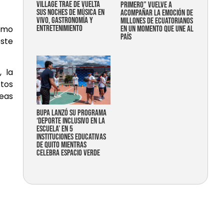
Village trae de vuelta
primero” vuelve a
sus noches de música en
acompañar la emoción de
vivo, gastronomía y
millones de ecuatorianos
entretenimiento
ismo
en un momento que une al
país
este
, la
ctos
eas
Bupa lanzó su programa
‘Deporte Inclusivo en la
Escuela’ en 5
instituciones educativas
de Quito mientras
celebra espacio verde