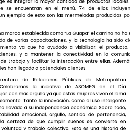
dge es integrar la mayor cantidad de productos locales
que se encuentran en el menú, 74 de ellos
incluye
 Un ejemplo de esto son las mermeladas producidas po
una marca establecida como “La Guapa” el camino no ha 
ido de varias capacitaciones, y la tecnología ha sido c
iento ya que ha ayudado a visibilizar: el producto, 
redientes, y a mantener la conectividad en la comuni
e trabajo y facilitar la interacción entre ellas. Ademá
les han llegado a potenciales clientes.
irectora de Relaciones Públicas de
Metropolitan
elebramos la iniciativa de ASOMEG en el Día
ujer con más orgullo ya que estas mujeres viven el lema
emente. Tanto la innovación, como el uso inteligente
 ha llevado a su independencia económica. Sobre todo,
abilidad emocional, orgullo, sentido de pertenencia,
a certeza de que cumplir sueños se convierte en
voluntad y trabajo colectivo. Esta es una historia de