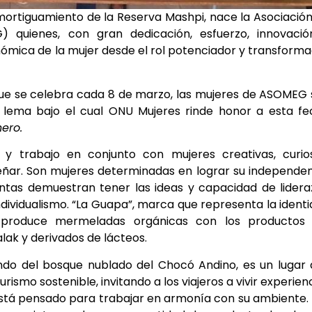
 amortiguamiento de la Reserva Mashpi, nace la Asociació
 quienes, con gran dedicación, esfuerzo, innovació
nómica de la mujer desde el rol potenciador y transform
e se celebra cada 8 de marzo, las mujeres de ASOMEG
l lema bajo el cual ONU Mujeres rinde honor a esta f
ero.
y trabajo en conjunto con mujeres creativas, curios
eñar. Son mujeres determinadas en lograr su independe
Juntas demuestran tener las ideas y capacidad de lider
ndividualismo. “La Guapa”, marca que representa la ident
es, produce mermeladas orgánicas con los productos 
lak y derivados de lácteos.
undo del bosque nublado del Chocó Andino, es un lugar
ismo sostenible, invitando a los viajeros a vivir experien
stá pensado para trabajar en armonía con su ambiente.