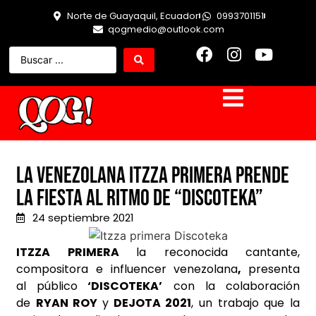
Norte de Guayaquil, Ecuador
0993701151
qogmedio@outlook.com
La venezolana Itzza Primera prende
la fiesta al ritmo de “Discoteka”
24 septiembre 2021
ITZZA PRIMERA
la reconocida cantante,
compositora e influencer venezolana
,
presenta
al público
‘DISCOTEKA’
con la colaboración
de
RYAN ROY
y
DEJOTA 2021
, un trabajo que la