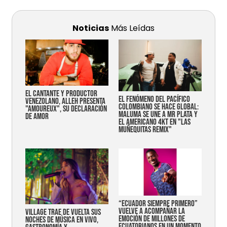
Noticias
Más Leídas
EL CANTANTE Y PRODUCTOR
EL FENÓMENO DEL PACÍFICO
VENEZOLANO, ALLEH PRESENTA
COLOMBIANO SE HACE GLOBAL:
"AMOUREUX", SU DECLARACIÓN
MALUMA SE UNE A MR PLATA Y
DE AMOR
EL AMERICANO 4KT EN "LAS
MUÑEQUITAS REMIX"
“Ecuador siempre primero”
vuelve a acompañar la
Village trae de vuelta sus
emoción de millones de
noches de música en vivo,
ecuatorianos en un momento