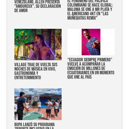
EL FENÓMENO DEL PACÍFICO
VENEZOLANO, ALLEH PRESENTA
COLOMBIANO SE HACE GLOBAL:
"AMOUREUX", SU DECLARACIÓN
MALUMA SE UNE A MR PLATA Y
DE AMOR
EL AMERICANO 4KT EN "LAS
MUÑEQUITAS REMIX"
“Ecuador siempre primero”
vuelve a acompañar la
Village trae de vuelta sus
emoción de millones de
noches de música en vivo,
ecuatorianos en un momento
gastronomía y
que une al país
entretenimiento
Bupa lanzó su programa
‘Deporte Inclusivo en la