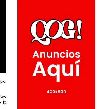
bia,
Flow
 la