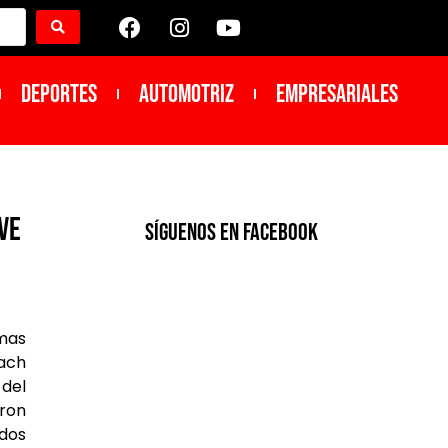
DEPORTES
Automotriz
Empresariales
ve
SíGUENOS EN FACEBOOK
 mas
each
 del
aron
idos