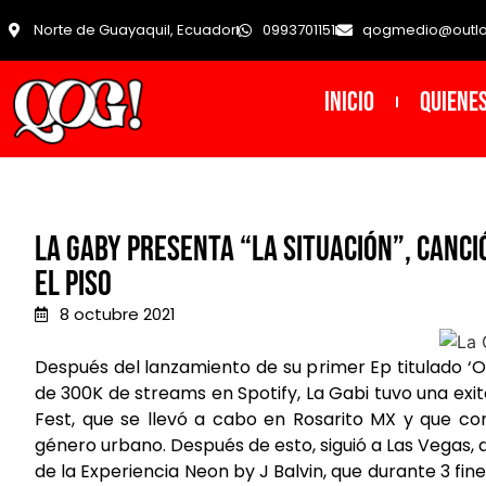
Norte de Guayaquil, Ecuador
0993701151
qogmedio@outl
INICIO
Quiene
La Gaby presenta “La Situación”, canci
el piso
8 octubre 2021
Después del lanzamiento de su primer Ep titulado ‘
de 300K de streams en Spotify, La Gabi tuvo una exi
Fest, que se llevó a cabo en Rosarito MX y que con
género urbano. Después de esto, siguió a Las Vegas,
de la Experiencia Neon by J Balvin, que durante 3 fi