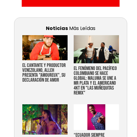
Noticias
Más Leídas
EL CANTANTE Y PRODUCTOR
EL FENÓMENO DEL PACÍFICO
VENEZOLANO, ALLEH
COLOMBIANO SE HACE
PRESENTA "AMOUREUX", SU
GLOBAL: MALUMA SE UNE A
DECLARACIÓN DE AMOR
MR PLATA Y EL AMERICANO
4KT EN "LAS MUÑEQUITAS
REMIX"
“Ecuador siempre