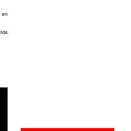
r en
 más