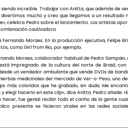
 siendo increíble. Trabajar con Anitta, que además de se
Nos divertimos mucho y creo que llegamos a un resultado
te», celebra Pedro sobre el lanzamiento. Los artistas apo
 combinación cautivadora.
a Fernando Moraes. En la producción ejecutiva, Felipe Bri
os, como Girl from Rio, por ejemplo.
Fernando Moraes, colaborador habitual de Pedro Sampaio,
p está impregnado de la cultura del norte de Brasil, con
an desde un vendedor ambulante que vende DVDs de band
hierbas medicinales del mercado de Ver-o-Peso, uno de
lips más coloridos que he grabado, sin duda. Me encant
 elegí hacerlo en este clip», dice Anitta. Pedro añade: «
 hacer, fue genial recibir todo el cariño de la gente cu
ico presente se hicieron virales en las redes social