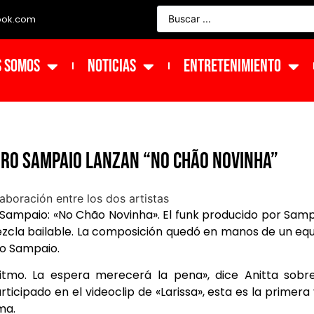
ook.com
s Somos
NOTICIAS
ENTRETENIMIENTO
dro Sampaio lanzan “No Chão Novinha”
o Sampaio: «No Chão Novinha». El funk producido por Sam
zcla bailable. La composición quedó en manos de un eq
ro Sampaio.
itmo. La espera merecerá la pena», dice Anitta sobr
icipado en el videoclip de «Larissa», esta es la primera
ma.