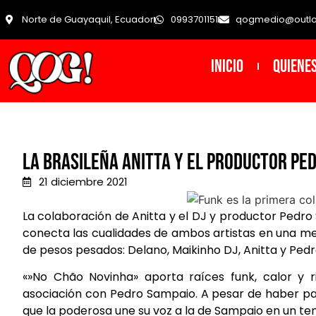
Norte de Guayaquil, Ecuador
0993701151
qogmedio@outl
INICIO
Quiene
La brasileña Anitta y el productor Pe
21 diciembre 2021
La colaboración de Anitta y el DJ y productor Pedr
conecta las cualidades de ambos artistas en una me
de pesos pesados: Delano, Maikinho DJ, Anitta y Ped
«»No Chão Novinha» aporta raíces funk, calor y r
asociación con Pedro Sampaio. A pesar de haber part
que la poderosa une su voz a la de Sampaio en un te