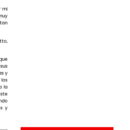
r mi
 muy
rtan
tto,
 que
 sus
as y
 los
a la
Este
ando
es y