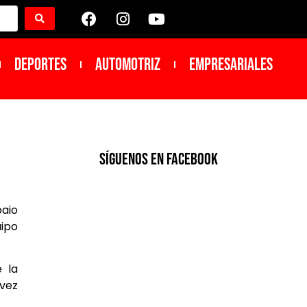
DEPORTES
Automotriz
Empresariales
SíGUENOS EN FACEBOOK
paio
uipo
e la
 vez