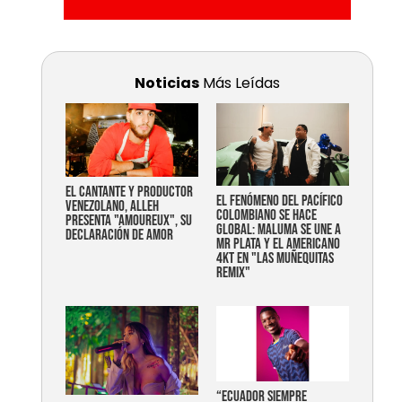
Noticias
Más Leídas
EL CANTANTE Y PRODUCTOR
EL FENÓMENO DEL PACÍFICO
VENEZOLANO, ALLEH
COLOMBIANO SE HACE
PRESENTA "AMOUREUX", SU
GLOBAL: MALUMA SE UNE A
DECLARACIÓN DE AMOR
MR PLATA Y EL AMERICANO
4KT EN "LAS MUÑEQUITAS
REMIX"
“Ecuador siempre