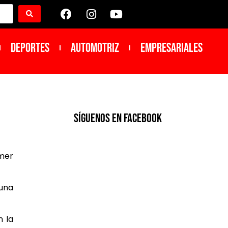
DEPORTES
Automotriz
Empresariales
SíGUENOS EN FACEBOOK
mer
 una
n la