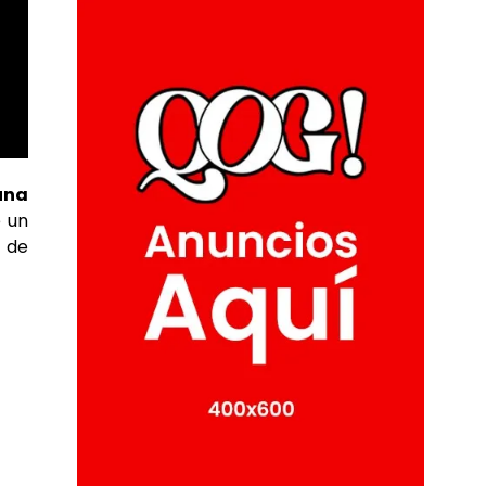
Luna
e un
s de