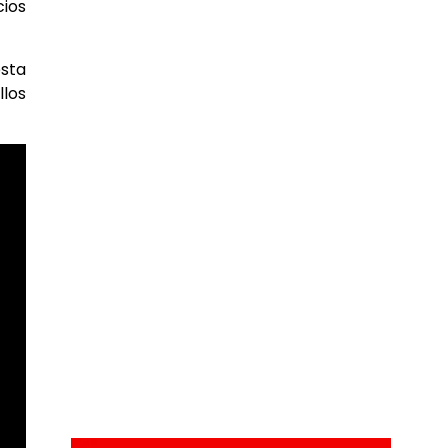
cios
esta
llos