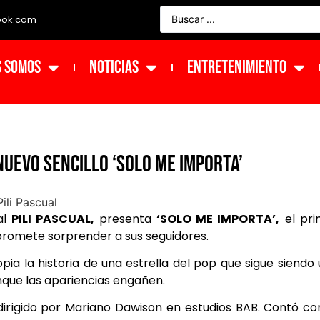
ook.com
s Somos
NOTICIAS
ENTRETENIMIENTO
nuevo sencillo ‘Solo Me Importa’
al
PILI PASCUAL,
presenta
‘SOLO ME IMPORTA’,
el pri
 promete sorprender a sus seguidores.
ia la historia de una estrella del pop que sigue siendo
nque las apariencias engañen.
dirigido por Mariano Dawison en estudios BAB. Contó co