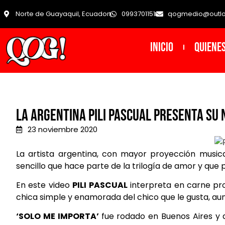
Norte de Guayaquil, Ecuador
0993701151
qogmedio@outl
INICIO
Quiene
La argentina Pili Pascual presenta su 
23 noviembre 2020
La artista argentina, con mayor proyección music
sencillo que hace parte de la trilogía de amor y que
En este video
PILI PASCUAL
interpreta en carne prop
chica simple y enamorada del chico que le gusta, au
‘SOLO ME IMPORTA’
fue rodado en Buenos Aires y 