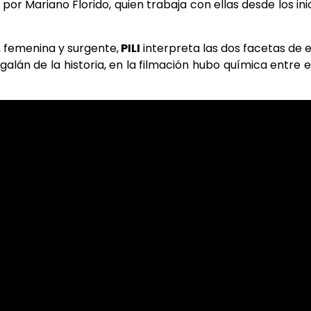
or Mariano Florido, quien trabaja con ellas desde los ini
, femenina y surgente,
PILI
interpreta las dos facetas de 
lán de la historia, en la filmación hubo química entre e