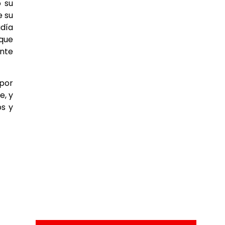
o su
e su
adía
 que
ente
 por
e, y
os y