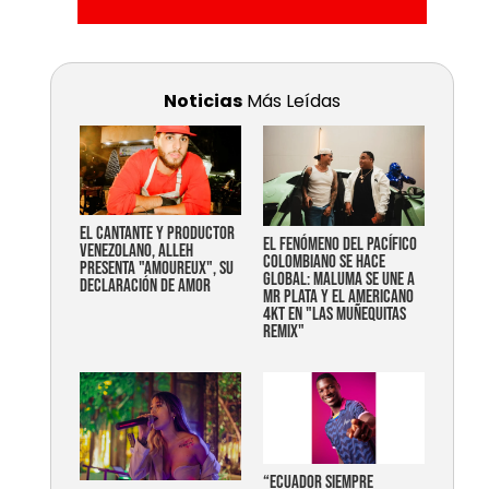
Noticias
Más Leídas
EL CANTANTE Y PRODUCTOR
EL FENÓMENO DEL PACÍFICO
VENEZOLANO, ALLEH
COLOMBIANO SE HACE
PRESENTA "AMOUREUX", SU
GLOBAL: MALUMA SE UNE A
DECLARACIÓN DE AMOR
MR PLATA Y EL AMERICANO
4KT EN "LAS MUÑEQUITAS
REMIX"
“Ecuador siempre