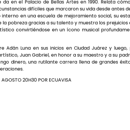
 da en el Palacio de Bellas Artes en 1990. Relata cóm
rcunstancias difíciles que marcaron su vida desde antes d
interno en una escuela de mejoramiento social, su est
e la pobreza gracias a su talento y muestra los prejuicios
tístico convirtiéndose en un ícono musical profundam
e Adán Luna en sus inicios en Ciudad Juárez y luego,
tístico, Juan Gabriel, en honor a su maestro y a su padr
ngo dinero, una rutilante carrera llena de grandes éxit
neraciones.
E AGOSTO 20H30 POR ECUAVISA