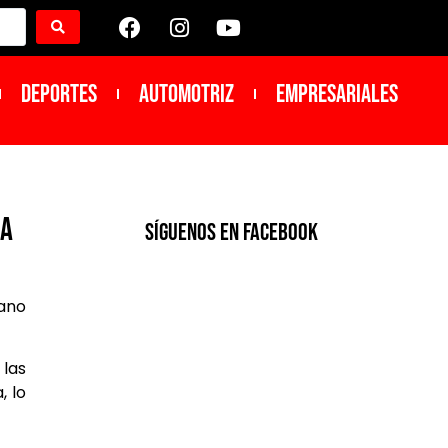
DEPORTES
Automotriz
Empresariales
sa
SíGUENOS EN FACEBOOK
cano
 las
, lo