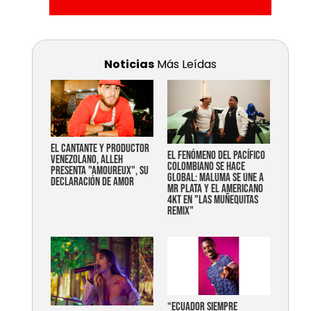
Noticias
Más Leídas
EL CANTANTE Y PRODUCTOR
EL FENÓMENO DEL PACÍFICO
VENEZOLANO, ALLEH
COLOMBIANO SE HACE
PRESENTA "AMOUREUX", SU
GLOBAL: MALUMA SE UNE A
DECLARACIÓN DE AMOR
MR PLATA Y EL AMERICANO
4KT EN "LAS MUÑEQUITAS
REMIX"
“Ecuador siempre