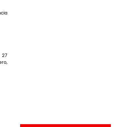
ncia
 27
ro,