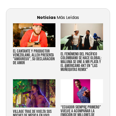
Noticias
Más Leídas
EL CANTANTE Y PRODUCTOR
EL FENÓMENO DEL PACÍFICO
VENEZOLANO, ALLEH PRESENTA
COLOMBIANO SE HACE GLOBAL:
"AMOUREUX", SU DECLARACIÓN
MALUMA SE UNE A MR PLATA Y
DE AMOR
EL AMERICANO 4KT EN "LAS
MUÑEQUITAS REMIX"
“Ecuador siempre primero”
vuelve a acompañar la
Village trae de vuelta sus
emoción de millones de
noches de música en vivo,