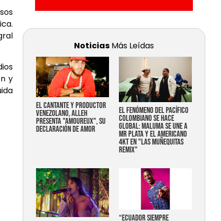
sos
ica.
gral
Noticias
Más Leídas
dios
ón y
uida
EL CANTANTE Y PRODUCTOR
EL FENÓMENO DEL PACÍFICO
VENEZOLANO, ALLEH
COLOMBIANO SE HACE
PRESENTA "AMOUREUX", SU
GLOBAL: MALUMA SE UNE A
DECLARACIÓN DE AMOR
MR PLATA Y EL AMERICANO
4KT EN "LAS MUÑEQUITAS
REMIX"
“Ecuador siempre