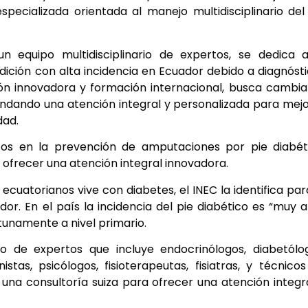
pecializada orientada al manejo multidisciplinario del
n equipo multidisciplinario de expertos, se dedica 
dición con alta incidencia en Ecuador debido a diagnóst
ón innovadora y formación internacional, busca cambia
rindando una atención integral y personalizada para mej
dad.
zos en la prevención de amputaciones por pie diabéti
 ofrecer una atención integral innovadora.
 ecuatorianos vive con diabetes, el INEC la identifica par
. En el país la incidencia del pie diabético es “muy a
tunamente a nivel primario.
io de expertos que incluye endocrinólogos, diabetólo
nistas, psicólogos, fisioterapeutas, fisiatras, y técnico
 una consultoría suiza para ofrecer una atención integr