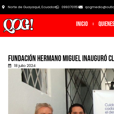
Norte de Guayaquil, Ecuador
0993701151
qogmedio@outl
INICIO
Quiene
Fundación Hermano Miguel inauguró clín
18 julio 2024