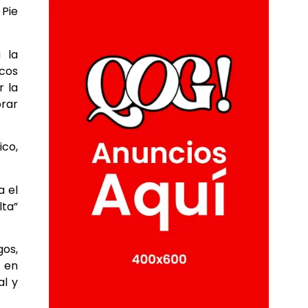
 Pie
a la
icos
r la
orar
co,
a el
lta”
gos,
s en
al y