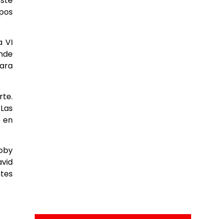
Este
upos
a VI
onde
para
rte.
 Las
o en
Toby
vid
ntes