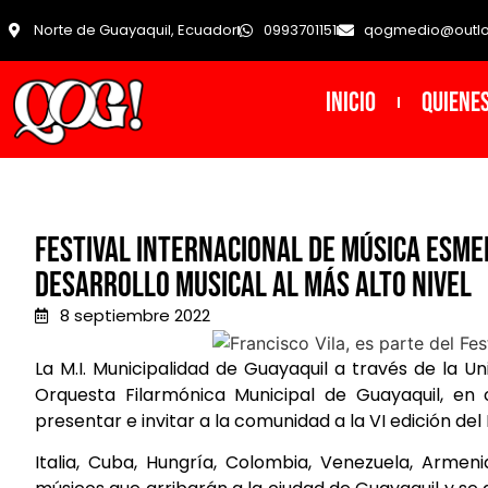
Norte de Guayaquil, Ecuador
0993701151
qogmedio@outl
INICIO
Quiene
Festival Internacional de Música Esm
desarrollo musical al más alto nivel
8 septiembre 2022
La M.I. Municipalidad de Guayaquil a través de la U
Orquesta Filarmónica Municipal de Guayaquil, en
presentar e invitar a la comunidad a la VI edición de
Italia, Cuba, Hungría, Colombia, Venezuela, Armen