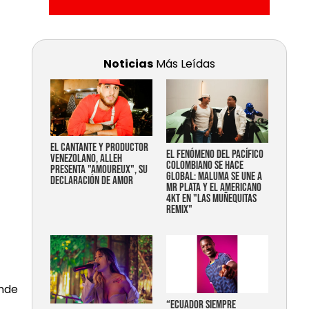
Noticias
Más Leídas
EL CANTANTE Y PRODUCTOR
EL FENÓMENO DEL PACÍFICO
VENEZOLANO, ALLEH
COLOMBIANO SE HACE
PRESENTA "AMOUREUX", SU
GLOBAL: MALUMA SE UNE A
DECLARACIÓN DE AMOR
MR PLATA Y EL AMERICANO
4KT EN "LAS MUÑEQUITAS
REMIX"
onde
“Ecuador siempre