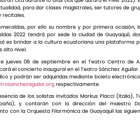
arán cita durante 10 días (los que durará el FIME 2022). 
actualidad, para dar clases magistrales, ser tutores de gr
recitales.
Esmeraldas, por ello su nombre y por primera ocasión, l
raldas 2022 tendrá por sede la ciudad de Guayaquil, d
ival es brindar a la cultura ecuatoriana una plataforma 
 alto nivel.
te jueves 08 de septiembre en el Teatro Centro de A
cará el concierto inaugural en el Teatro Sánchez Aguilar.
lico y podrán ser adquiridas mediante boleto electrónic
trosanchezaguilar.org
respectivamente.
encia de los solistas invitados Markus Placci (Italia), 
paña), y contarán con la dirección del maestro Da
nto con la Orquesta Filarmónica de Guayaquil las siguie