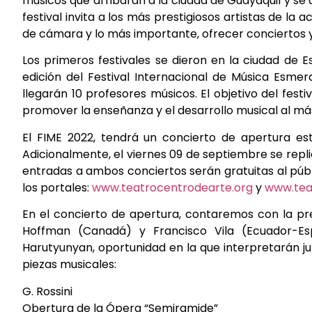
músicos que arribarán a la ciudad de Guayaquil y se d
festival invita a los más prestigiosos artistas de la 
de cámara y lo más importante, ofrecer conciertos y 
Los primeros festivales se dieron en la ciudad de 
edición del Festival Internacional de Música Esme
llegarán 10 profesores músicos. El objetivo del fest
promover
la enseñanza y el desarrollo musical al más
El FIME 2022, tendrá un concierto de apertura es
Adicionalmente, el viernes 09 de septiembre se repli
entradas a ambos conciertos serán gratuitas al púb
los portales:
www.teatrocentrodearte.org
y
www.tea
En el concierto de apertura, contaremos con la pres
Hoffman (Canadá) y Francisco Vila (Ecuador-Es
Harutyunyan, oportunidad en la que interpretarán ju
piezas
musicales:
G. Rossini
Obertura de la Ópera “Semiramide”