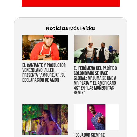
Noticias
Más Leídas
EL CANTANTE Y PRODUCTOR
EL FENÓMENO DEL PACÍFICO
VENEZOLANO, ALLEH
COLOMBIANO SE HACE
PRESENTA "AMOUREUX", SU
GLOBAL: MALUMA SE UNE A
DECLARACIÓN DE AMOR
MR PLATA Y EL AMERICANO
4KT EN "LAS MUÑEQUITAS
REMIX"
“Ecuador siempre