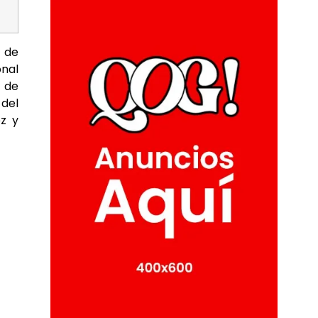
 de
onal
 de
 del
ez y