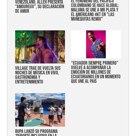
EL FENÓMENO DEL PACÍFICO
VENEZOLANO, ALLEH PRESENTA
COLOMBIANO SE HACE GLOBAL:
"AMOUREUX", SU DECLARACIÓN
MALUMA SE UNE A MR PLATA Y
DE AMOR
EL AMERICANO 4KT EN "LAS
MUÑEQUITAS REMIX"
“Ecuador siempre primero”
vuelve a acompañar la
Village trae de vuelta sus
emoción de millones de
noches de música en vivo,
ecuatorianos en un momento
gastronomía y
que une al país
entretenimiento
Bupa lanzó su programa
‘Deporte Inclusivo en la