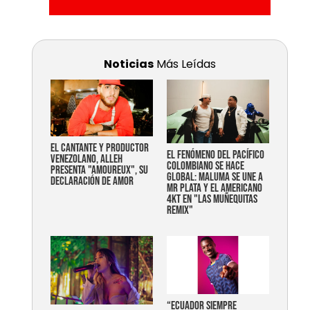
Noticias
Más Leídas
EL CANTANTE Y PRODUCTOR
EL FENÓMENO DEL PACÍFICO
VENEZOLANO, ALLEH
COLOMBIANO SE HACE
PRESENTA "AMOUREUX", SU
GLOBAL: MALUMA SE UNE A
DECLARACIÓN DE AMOR
MR PLATA Y EL AMERICANO
4KT EN "LAS MUÑEQUITAS
REMIX"
“Ecuador siempre