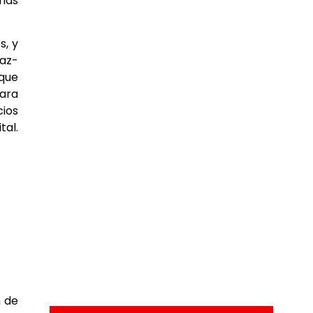
rias
s, y
iaz-
 que
para
cios
tal.
n de