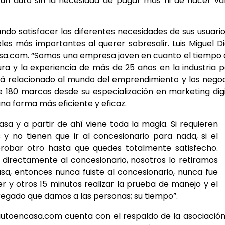
 un auto sin la necesidad de pagar más ni de hacer va
o satisfacer las diferentes necesidades de sus usuario
les más importantes al querer sobresalir. Luis Miguel D
sa.com. “Somos una empresa joven en cuanto el tiempo
ura y la experiencia de más de 25 años en la industria 
está relacionado al mundo del emprendimiento y los nego
80 marcas desde su especialización en marketing digi
a forma más eficiente y eficaz.
sa y a partir de ahí viene toda la magia. Si requieren
y no tienen que ir al concesionario para nada, si el
robar otro hasta que quedes totalmente satisfecho.
o directamente al concesionario, nosotros lo retiramos
asa, entonces nunca fuiste al concesionario, nunca fue
y otros 15 minutos realizar la prueba de manejo y el
agregado que damos a las personas; su tiempo”.
autoencasa.com cuenta con el respaldo de la asociació