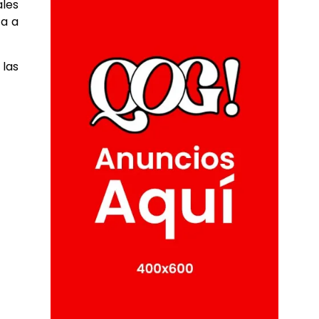
ales
za a
 las