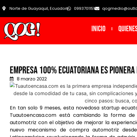
Norte de Guayaquil, Ecuador
0993701151
qogmedio@outl
INICIO
Quiene
Empresa 100% ecuatoriana es pionera
8 marzo 2022
En tan solo 9 meses, esta novedosa startup ecuator
Tuautoencasa.com está cambiando la forma de c
automotriz con el objetivo de mejorar la experienc
nuevo mecanismo de compra automotriz desde 