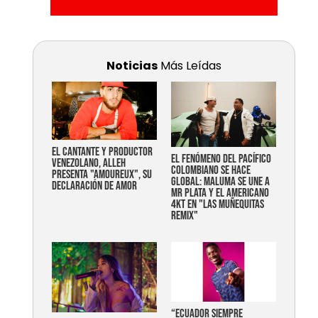
Noticias
Más Leídas
EL CANTANTE Y PRODUCTOR
EL FENÓMENO DEL PACÍFICO
VENEZOLANO, ALLEH
COLOMBIANO SE HACE
PRESENTA "AMOUREUX", SU
GLOBAL: MALUMA SE UNE A
DECLARACIÓN DE AMOR
MR PLATA Y EL AMERICANO
4KT EN "LAS MUÑEQUITAS
REMIX"
“Ecuador siempre