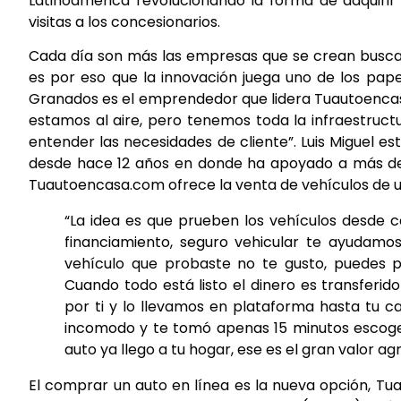
Latinoamérica revolucionando la forma de adquirir
visitas a los concesionarios.
Cada día son más las empresas que se crean buscand
es por eso que la innovación juega uno de los pape
Granados es el emprendedor que lidera Tuautoenca
estamos al aire, pero tenemos toda la infraestruct
entender las necesidades de cliente”. Luis Miguel 
desde hace 12 años en donde ha apoyado a más de 1
Tuautoencasa.com ofrece la venta de vehículos de un
“La idea es que prueben los vehículos desde ca
financiamiento, seguro vehicular te ayudamos 
vehículo que probaste no te gusto, puedes p
Cuando todo está listo el dinero es transferid
por ti y lo llevamos en plataforma hasta tu c
incomodo y te tomó apenas 15 minutos escoger 
auto ya llego a tu hogar, ese es el gran valor 
El comprar un auto en línea es la nueva opción, Tu