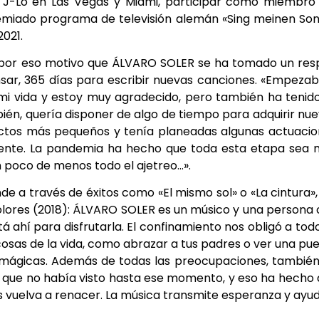
a J-Lo en Las Vegas y Miami, participar como miembro
 premiado programa de televisión alemán «Sing meinen So
021.
 por eso motivo que ÁLVARO SOLER se ha tomado un res
sar, 365 días para escribir nuevas canciones. «Empeza
mi vida y estoy muy agradecido, pero también ha tenid
bién, quería disponer de algo de tiempo para adquirir nu
ectos más pequeños y tenía planeadas algunas actuaci
iferente. La pandemia ha hecho que toda esta etapa sea
n poco de menos todo el ajetreo…».
de a través de éxitos como «El mismo sol» o «La cintura»,
olores (2018): ÁLVARO SOLER es un músico y una persona
tá ahí para disfrutarla. El confinamiento nos obligó a tod
cosas de la vida, como abrazar a tus padres o ver una pu
r mágicas. Además de todas las preocupaciones, tambié
es que no había visto hasta ese momento, y eso ha hecho
es vuelva a renacer. La música transmite esperanza y ayu