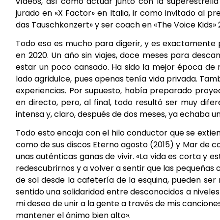
vídeos, así como actuar junto con la superestrell
jurado en «X Factor» en Italia, ir como invitado al
das Tauschkonzert» y ser coach en «The Voice Kids» 2
Todo eso es mucho para digerir, y es exactamente
en 2020. Un año sin viajes, doce meses para descan
estar un poco cansado. Ha sido la mejor época de 
lado agridulce, pues apenas tenía vida privada. Tam
experiencias. Por supuesto, había preparado proy
en directo, pero, al final, todo resultó ser muy d
intensa y, claro, después de dos meses, ya echaba u
Todo esto encaja con el hilo conductor que se extien
como de sus discos Eterno agosto (2015) y Mar de c
unas auténticas ganas de vivir. «La vida es corta y es
redescubrirnos y a volver a sentir que las pequeñas 
de sol desde la cafetería de la esquina, pueden se
sentido una solidaridad entre desconocidos a nivel
mi deseo de unir a la gente a través de mis cancion
mantener el ánimo bien alto».