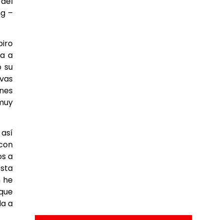
 del
ng –
piro
ba a
o su
evas
ones
 muy
 así
 con
os a
esta
n he
 que
da a