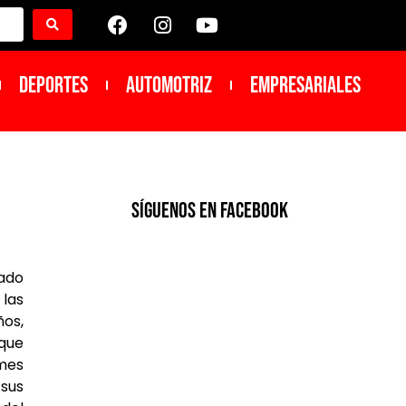
DEPORTES
Automotriz
Empresariales
SíGUENOS EN FACEBOOK
cado
 las
ños,
 que
mes
 sus