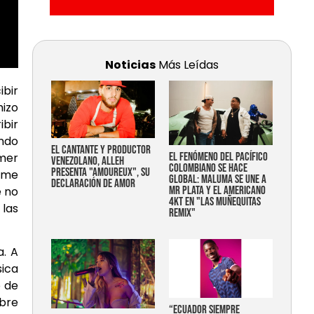
Noticias
Más Leídas
ibir
hizo
ibir
ando
EL CANTANTE Y PRODUCTOR
mer
EL FENÓMENO DEL PACÍFICO
VENEZOLANO, ALLEH
COLOMBIANO SE HACE
PRESENTA "AMOUREUX", SU
ame
GLOBAL: MALUMA SE UNE A
DECLARACIÓN DE AMOR
e no
MR PLATA Y EL AMERICANO
4KT EN "LAS MUÑEQUITAS
 las
REMIX"
a. A
sica
o de
ibre
“Ecuador siempre