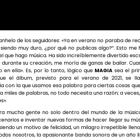
anhelo de los seguidores: «Ya en verano no paraba de rec
siendo muy duro, ¿por qué no publicas algo?”. Esto me 
l que hago música. Ha sido increíblemente divertido escr
 durante su creación, me moría de ganas de bailar. Cu
en ella». Es, por lo tanto, lógico que
MAGIA
sea el pri
e el álbum, previsto para el verano de 2021, se ll
a con la que usamos esa palabra para ciertas cosas qu
 miles de palabras, no todo necesita una razón; a veces,
s».
para mucha gente no solo dentro del mundo de la músic
cenarios e inventar nuevas formas de hacer llegar su mú
iendo un motivo de felicidad, un milagro irrepetible llen
todos nosotros, la apasionante banda sonora de un año l