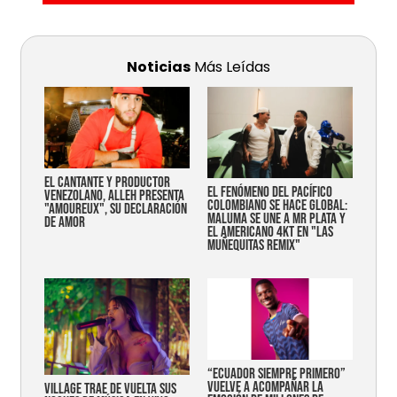
Noticias
Más Leídas
EL CANTANTE Y PRODUCTOR
EL FENÓMENO DEL PACÍFICO
VENEZOLANO, ALLEH PRESENTA
COLOMBIANO SE HACE GLOBAL:
"AMOUREUX", SU DECLARACIÓN
MALUMA SE UNE A MR PLATA Y
DE AMOR
EL AMERICANO 4KT EN "LAS
MUÑEQUITAS REMIX"
“Ecuador siempre primero”
vuelve a acompañar la
Village trae de vuelta sus