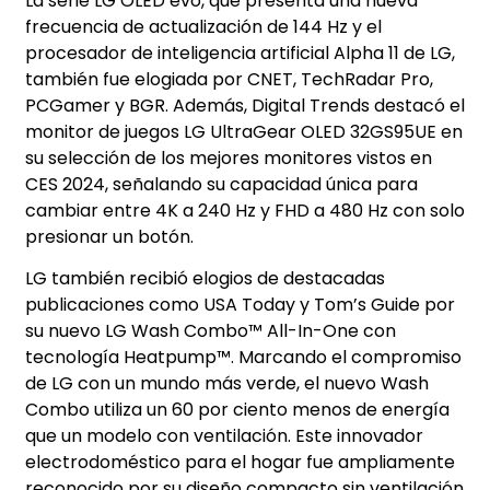
La serie LG OLED evo, que presenta una nueva
frecuencia de actualización de 144 Hz y el
procesador de inteligencia artificial Alpha 11 de LG,
también fue elogiada por CNET, TechRadar Pro,
PCGamer y BGR. Además, Digital Trends destacó el
monitor de juegos LG UltraGear OLED 32GS95UE en
su selección de los mejores monitores vistos en
CES 2024, señalando su capacidad única para
cambiar entre 4K a 240 Hz y FHD a 480 Hz con solo
presionar un botón.
LG también recibió elogios de destacadas
publicaciones como USA Today y Tom’s Guide por
su nuevo LG Wash Combo™ All-In-One con
tecnología Heatpump™. Marcando el compromiso
de LG con un mundo más verde, el nuevo Wash
Combo utiliza un 60 por ciento menos de energía
que un modelo con ventilación. Este innovador
electrodoméstico para el hogar fue ampliamente
reconocido por su diseño compacto sin ventilación