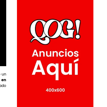
 un
 en
ado