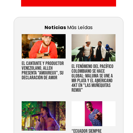
Noticias
Más Leídas
EL CANTANTE Y PRODUCTOR
EL FENÓMENO DEL PACÍFICO
VENEZOLANO, ALLEH
COLOMBIANO SE HACE
PRESENTA "AMOUREUX", SU
GLOBAL: MALUMA SE UNE A
DECLARACIÓN DE AMOR
MR PLATA Y EL AMERICANO
4KT EN "LAS MUÑEQUITAS
REMIX"
“Ecuador siempre