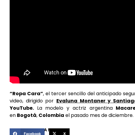
“Ropa Cara”
, el tercer sencillo del anticipado se
video, dirigido por
Evaluna Montaner
y
Santia
YouTube.
La modelo y actriz argentina
Macar
en
Bogotá
,
Colombia
el pasado mes de diciembre.
COMPARTIR ESTA NOTICIA
Facebook
X