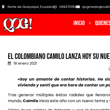
Norte de Guayaquil, Ecuador
0993701151
qogmedio@outl
INICIO
Quiene
El colombiano Camilo lanza hoy su nue
18 enero 2021
«Soy un amante de contar historias. He si
viviendo y sentí que era hora de contar un 
Tras generar múltiples éxitos radiales que llena
mundo,
Camilo
inicia este año con un nuevo tema y 