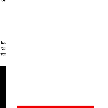
ión
 las
 tal
esta