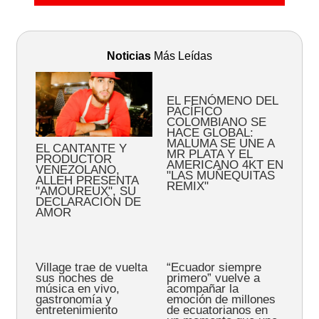
Noticias
Más Leídas
EL FENÓMENO DEL
PACÍFICO
COLOMBIANO SE
HACE GLOBAL:
MALUMA SE UNE A
EL CANTANTE Y
MR PLATA Y EL
PRODUCTOR
AMERICANO 4KT EN
VENEZOLANO,
"LAS MUÑEQUITAS
ALLEH PRESENTA
REMIX"
"AMOUREUX", SU
DECLARACIÓN DE
AMOR
Village trae de vuelta
“Ecuador siempre
sus noches de
primero” vuelve a
música en vivo,
acompañar la
gastronomía y
emoción de millones
entretenimiento
de ecuatorianos en