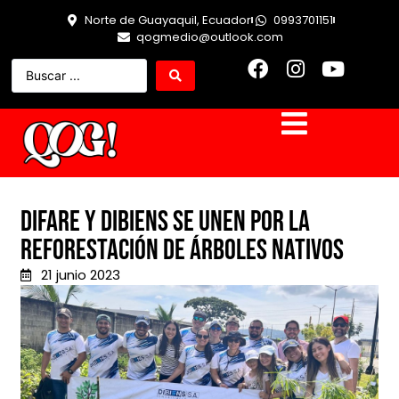
Norte de Guayaquil, Ecuador
0993701151
qogmedio@outlook.com
DIFARE Y DIBIENS se unen por la
reforestación de árboles nativos
21 junio 2023