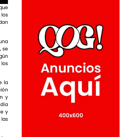
 que
 los
ndan
 una
, se
egún
 los
e la
ción
ón y
 día
te y
 las