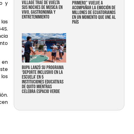
Village trae de vuelta
ro y
primero” vuelve a
sus noches de música en
acompañar la emoción de
vivo, gastronomía y
millones de ecuatorianos
entretenimiento
en un momento que une al
 las
país
G4S.
ncia
ento
s en
Bupa lanzó su programa
Este
‘Deporte Inclusivo en la
 los
Escuela’ en 5
instituciones educativas
de Quito mientras
celebra espacio verde
ión.
icen