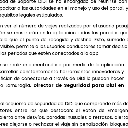
idad de Soporte DiDi se ha encargado de reunirse con
pacitar a las autoridades en el manejo y uso del portal, 
uisitos legales estipulados.
n ver el número de viajes realizados por el usuario pasa
bién se mostrarán en la aplicación todas las paradas qu
alle que el punto de recogida y destino. Esto, sumado 
 visible, permite a los usuarios conductores tomar decisi
los periodos que estén conectados a la app.
que se realizan conectándose por medio de la aplicación
desarrollar constantemente herramientas innovadoras y
ician de conectarse a través de DiDi lo puedan hacer
o Lamuraglia,
Director de Seguridad para DiDi en
n al esquema de seguridad de DiDi que comprende más d
ctores entre las que destacan: el Botón de Emergenc
lerta ante desvíos, paradas inusuales o retrasos, alert
es alejarse o rechazar el viaje sin penalización, bloque