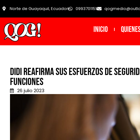
Norte de Guayaquil, Ecuador
0993701151
qogmedio@outl
INICIO
Quiene
DiDi reafirma sus esfuerzos de seguri
funciones
26 julio 2023