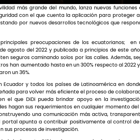
ovilidad más grande del mundo, lanza nuevas funciones
guridad con el que cuenta la aplicación para proteger a
ostando por nuevos desarrollos tecnológicos que respo
s principales preocupaciones de los ecuatorianos; en
2 de agosto del 2022 y publicada a principios de este año
nten seguros caminando solos por las calles. Además, s
estros han aumentado hasta en un 300% respecto al 2022 y
aron un 36%.
 en Ecuador y todos los países de Latinoamérica en dond
iseñada para volver más eficiente el proceso de colabora
 en el que DiDi pueda brindar apoyo en la investigaci
ades hagan sus requerimientos en cualquier momento del
 construyendo una comunicación más activa, transparen
l portal apunta a contribuir positivamente al control de
en sus procesos de investigación.