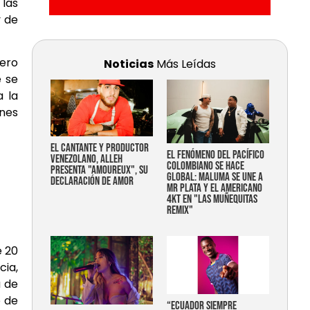
 las
y de
jero
Noticias
Más Leídas
e se
a la
ones
EL CANTANTE Y PRODUCTOR
EL FENÓMENO DEL PACÍFICO
VENEZOLANO, ALLEH
COLOMBIANO SE HACE
PRESENTA "AMOUREUX", SU
GLOBAL: MALUMA SE UNE A
DECLARACIÓN DE AMOR
MR PLATA Y EL AMERICANO
4KT EN "LAS MUÑEQUITAS
REMIX"
e 20
ia,
a de
o de
“Ecuador siempre