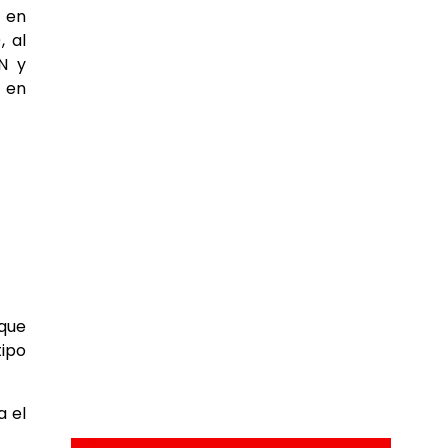
a en
, al
N y
s en
 que
tipo
a el