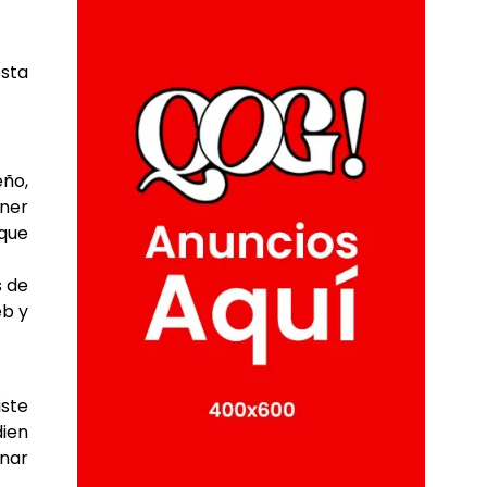
esta
eño,
oner
 que
s de
eb y
iste
dien
inar