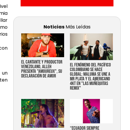
ivel
emia
llar
Noticias
Más Leídas
como
rios
con
EL CANTANTE Y PRODUCTOR
EL FENÓMENO DEL PACÍFICO
VENEZOLANO, ALLEH
COLOMBIANO SE HACE
PRESENTA "AMOUREUX", SU
n un
GLOBAL: MALUMA SE UNE A
DECLARACIÓN DE AMOR
MR PLATA Y EL AMERICANO
iten
4KT EN "LAS MUÑEQUITAS
REMIX"
“Ecuador siempre