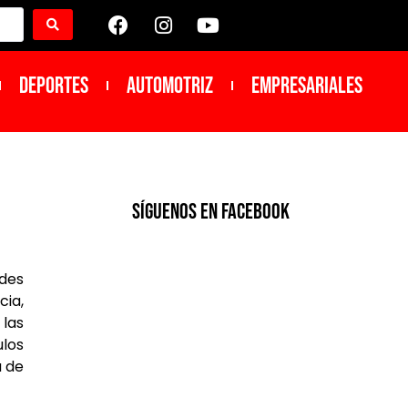
DEPORTES
Automotriz
Empresariales
SíGUENOS EN FACEBOOK
ades
cia,
 las
ulos
a de