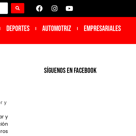
DEPORTES
Automotriz
Empresariales
SíGUENOS EN FACEBOOK
ar y
ción
aros