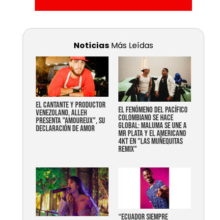
Noticias
Más Leídas
EL CANTANTE Y PRODUCTOR
EL FENÓMENO DEL PACÍFICO
VENEZOLANO, ALLEH
COLOMBIANO SE HACE
PRESENTA "AMOUREUX", SU
GLOBAL: MALUMA SE UNE A
DECLARACIÓN DE AMOR
MR PLATA Y EL AMERICANO
4KT EN "LAS MUÑEQUITAS
REMIX"
“Ecuador siempre