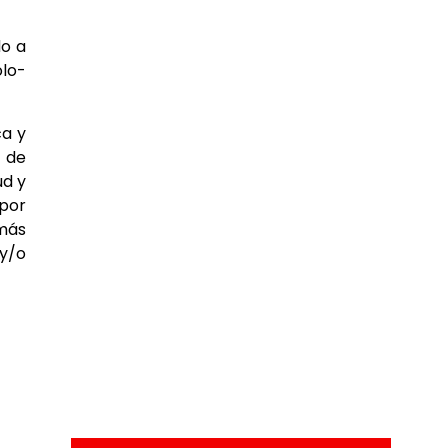
do a
lo-
ca y
r de
ud y
por
 más
 y/o