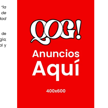
:
“la
 de
idad
s de
gía;
l y