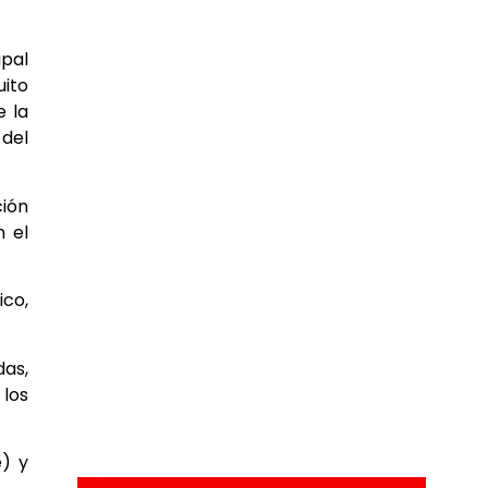
ipal
uito
e la
 del
ción
n el
ico,
das,
los
e) y