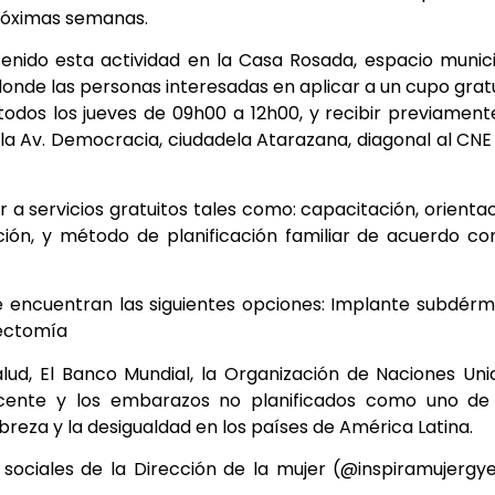
próximas semanas.
 tenido esta actividad en la Casa Rosada, espacio munic
 donde las personas interesadas en aplicar a un cupo grat
 todos los jueves de 09h00 a 12h00, y recibir previament
la Av. Democracia, ciudadela Atarazana, diagonal al CNE
a servicios gratuitos tales como: capacitación, orienta
ción, y método de planificación familiar de acuerdo co
se encuentran las siguientes opciones: Implante subdérm
sectomía
ud, El Banco Mundial, la Organización de Naciones Uni
scente y los embarazos no planificados como uno de 
obreza y la desigualdad en los países de América Latina.
 sociales de la Dirección de la mujer (@inspiramujergy