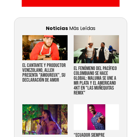
Noticias
Más Leídas
EL CANTANTE Y PRODUCTOR
EL FENÓMENO DEL PACÍFICO
VENEZOLANO, ALLEH
COLOMBIANO SE HACE
PRESENTA "AMOUREUX", SU
GLOBAL: MALUMA SE UNE A
DECLARACIÓN DE AMOR
MR PLATA Y EL AMERICANO
4KT EN "LAS MUÑEQUITAS
REMIX"
“Ecuador siempre