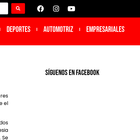
DEPORTES
Automotriz
Empresariales
SíGUENOS EN FACEBOOK
eres
e el
idos
esia
. Se