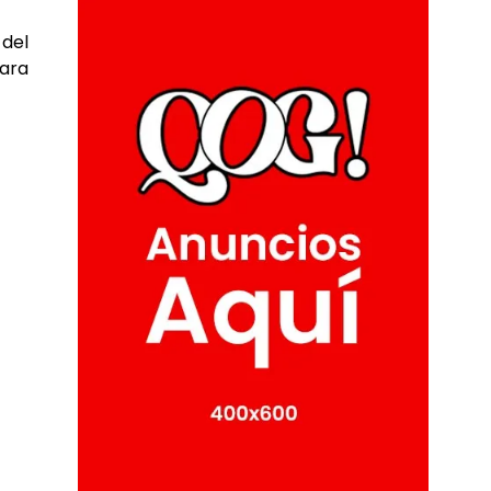
 del
para