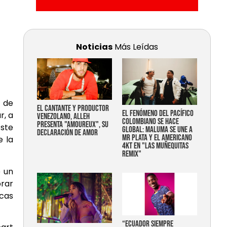
Noticias
Más Leídas
 de
EL CANTANTE Y PRODUCTOR
EL FENÓMENO DEL PACÍFICO
r, a
VENEZOLANO, ALLEH
COLOMBIANO SE HACE
PRESENTA "AMOUREUX", SU
Este
GLOBAL: MALUMA SE UNE A
DECLARACIÓN DE AMOR
MR PLATA Y EL AMERICANO
e la
4KT EN "LAS MUÑEQUITAS
REMIX"
e un
rar
rcas
“Ecuador siempre