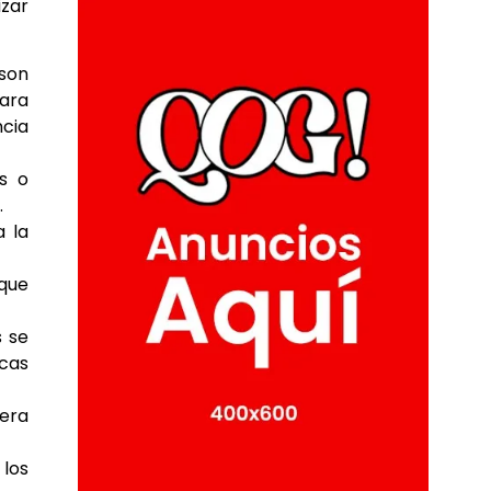
zar
son
para
ncia
s o
.
a la
 que
s se
icas
nera
los