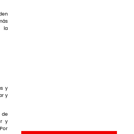
eden
 más
 la
as y
ar y
s de
ar y
Por