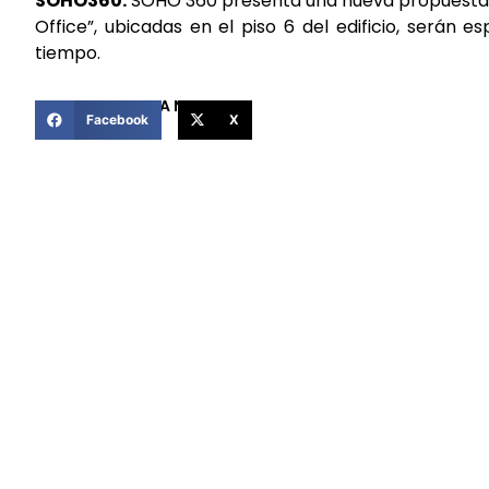
SOHO360:
SOHO 360 presenta una nueva propuesta, i
Office”, ubicadas en el piso 6 del edificio, serán 
tiempo.
COMPARTIR ESTA NOTICIA
Facebook
X