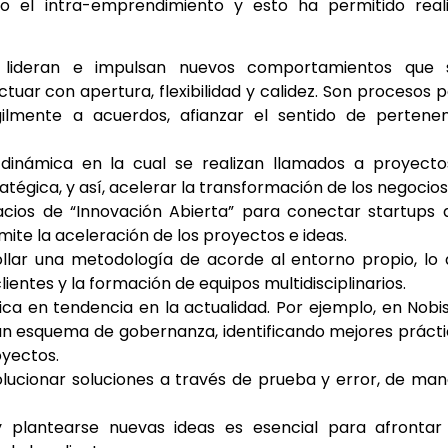
 el intra-emprendimiento y esto ha permitido reali
es lideran e impulsan nuevos comportamientos que 
tuar con apertura, flexibilidad y calidez. Son procesos 
ágilmente a acuerdos, afianzar el sentido de pertene
 dinámica en la cual se realizan llamados a proyecto
tégica, y así, acelerar la transformación de los negocios
cios de “Innovación Abierta” para conectar startups 
mite la aceleración de los proyectos e ideas.
rollar una metodología de acorde al entorno propio, lo
ientes y la formación de equipos multidisciplinarios.
ca en tendencia en la actualidad. Por ejemplo, en Nobi
un esquema de gobernanza, identificando mejores práct
oyectos.
olucionar soluciones a través de prueba y error, de ma
y plantearse nuevas ideas es esencial para afrontar 