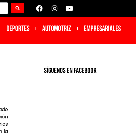
DEPORTES
Automotriz
Empresariales
SíGUENOS EN FACEBOOK
sado
ción
rios
n la