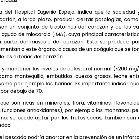
turadas.
ía del Hospital Eugenio Espejo, indica que la saciedad 
rían, a largo plazo, producir ciertas patologías, como
son un conjunto de trastornos del corazón y de los v
 agudo de miocardio (IMA), cuya principal característic
a parte del músculo del corazón. Esta se produce po
alimentan a este órgano, a causa de un coágulo que se f
de las arterias del corazón.
 y mantener los niveles de colesterol normal (<200 mg/
como mantequilla, embutidos, quesos grasos, leche ent
 como por ejemplo las harinas. Es importante indicar qu
 por debajo de 70.
que son ricas en minerales, fibra, vitaminas, flavonoid
funciones antioxidantes), por ejemplo las manzanas, pe
mo, se puede optar por los frutos secos, también son
edad.
 el pescado podría aportar en la prevención de un infart