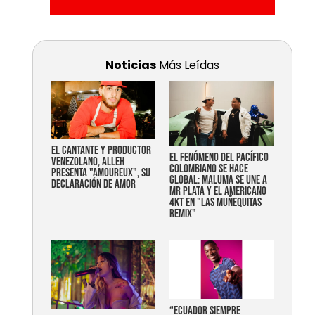
Noticias
Más Leídas
EL CANTANTE Y PRODUCTOR
EL FENÓMENO DEL PACÍFICO
VENEZOLANO, ALLEH
COLOMBIANO SE HACE
PRESENTA "AMOUREUX", SU
GLOBAL: MALUMA SE UNE A
DECLARACIÓN DE AMOR
MR PLATA Y EL AMERICANO
4KT EN "LAS MUÑEQUITAS
REMIX"
“Ecuador siempre