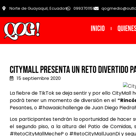
Norte de Guayaquil, Ecuador
0993701151
qogmedio@outl
INICIO
Quiene
CityMall presenta un reto divertido p
15 septiembre 2020
La fiebre de TikTok se deja sentir y por ello CityMa
podrá tener un momento de diversión en el
“Rincó
Pesantes, o #hawaaichallenge de Juan Diego Piedrahi
Los participantes tendrán la oportunidad de hacer s
el segundo piso, a la altura del Patio de Comidas, s
#RetoCityMallMecheP o #RetoCityMallJuanDi y segui