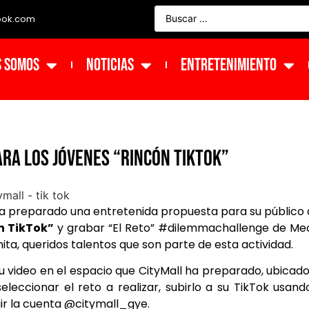
ook.com
s Somos
NOTICIAS
ENTRETENIMIENTO
ara los jóvenes “Rincón TikTok”
ll ha preparado una entretenida propuesta para su público
n TikTok”
y grabar “El Reto” #dilemmachallenge de Me
ta, queridos talentos que son parte de esta actividad.
u video en el espacio que CityMall ha preparado, ubicad
eleccionar el reto a realizar, subirlo a su TikTok usand
r la cuenta @citymall_gye.