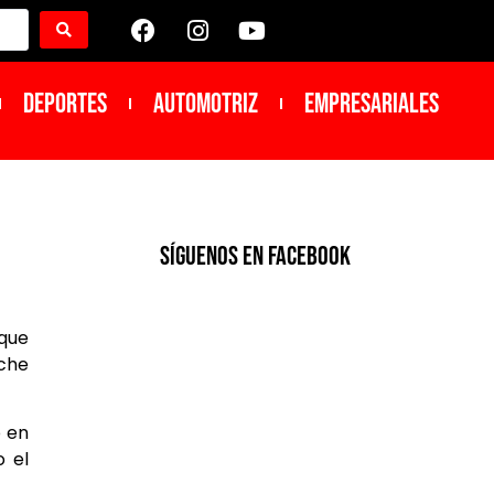
DEPORTES
Automotriz
Empresariales
SíGUENOS EN FACEBOOK
 que
che
o en
o el