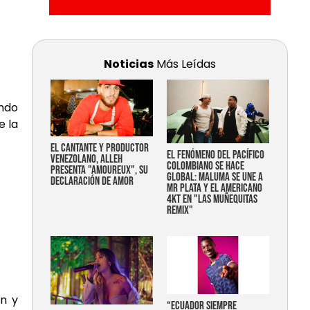
Noticias
Más Leídas
undo
e la
EL CANTANTE Y PRODUCTOR
EL FENÓMENO DEL PACÍFICO
VENEZOLANO, ALLEH
COLOMBIANO SE HACE
PRESENTA "AMOUREUX", SU
GLOBAL: MALUMA SE UNE A
DECLARACIÓN DE AMOR
MR PLATA Y EL AMERICANO
4KT EN "LAS MUÑEQUITAS
REMIX"
ón y
“Ecuador siempre