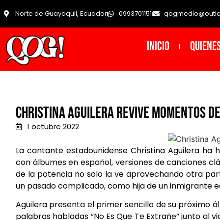
Norte de Guayaquil, Ecuador
0993701151
qogmedio@outl
INICIO
Quiene
Christina Aguilera revive momentos de
1 octubre 2022
La cantante estadounidense Christina Aguilera ha h
con álbumes en español, versiones de canciones clás
de la potencia no solo la ve aprovechando otra par
un pasado complicado, como hija de un inmigrante e
Aguilera presenta el primer sencillo de su próximo 
palabras habladas “No Es Que Te Extrañe” junto al vide