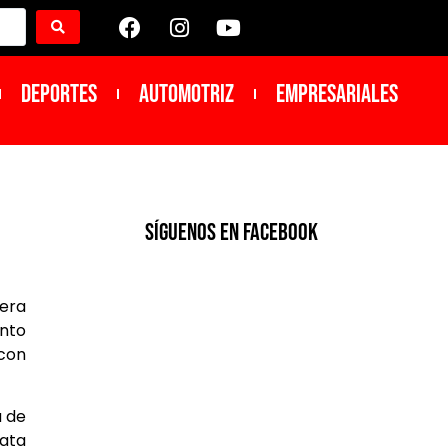
DEPORTES
Automotriz
Empresariales
SíGUENOS EN FACEBOOK
rera
ento
 con
a de
rata