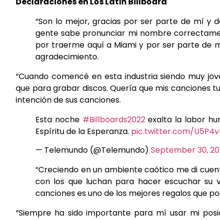
Declaraciones en Los Latin Billboard
“Son lo mejor, gracias por ser parte de mí y d
gente sabe pronunciar mi nombre correctament
por traerme aquí a Miami y por ser parte de mi
agradecimiento.
“Cuando comencé en esta industria siendo muy jov
que para grabar discos. Quería que mis canciones tuv
intención de sus canciones.
Esta noche
#Billboards2022
exalta la labor hu
Espíritu de la Esperanza.
pic.twitter.com/U5P4
— Telemundo (@Telemundo)
September 30, 20
“Creciendo en un ambiente caótico me di cuent
con los que luchan para hacer escuchar su vo
canciones es uno de los mejores regalos que pod
“Siempre ha sido importante para mí usar mi posi