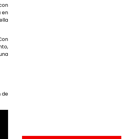
 con
a en
ella
 Con
nto,
 una
n de