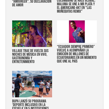
COLOMBIANO SE HACE GLOBAL:
"AMOUREUX", SU DECLARACIÓN
MALUMA SE UNE A MR PLATA Y
DE AMOR
EL AMERICANO 4KT EN "LAS
MUÑEQUITAS REMIX"
“Ecuador siempre primero”
vuelve a acompañar la
Village trae de vuelta sus
emoción de millones de
noches de música en vivo,
ecuatorianos en un momento
gastronomía y
que une al país
entretenimiento
Bupa lanzó su programa
‘Deporte Inclusivo en la
Escuela’ en 5 instituciones