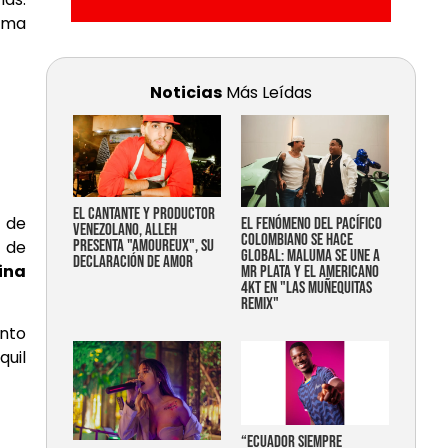
rama
Noticias
Más Leídas
EL CANTANTE Y PRODUCTOR
l de
EL FENÓMENO DEL PACÍFICO
VENEZOLANO, ALLEH
COLOMBIANO SE HACE
 de
PRESENTA "AMOUREUX", SU
GLOBAL: MALUMA SE UNE A
DECLARACIÓN DE AMOR
ina
MR PLATA Y EL AMERICANO
4KT EN "LAS MUÑEQUITAS
REMIX"
ento
quil
“Ecuador siempre