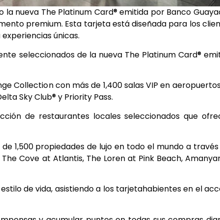
 la nueva The Platinum Card® emitida por Banco Guayaq
mento premium. Esta tarjeta está diseñada para los clie
 experiencias únicas.
ente seleccionados de la nueva The Platinum Card® emi
e Collection con más de 1,400 salas VIP en aeropuerto
lta Sky Club® y Priority Pass.
ción de restaurantes locales seleccionados que ofre
 de 1,500 propiedades de lujo en todo el mundo a través
The Cove at Atlantis, The Loren at Pink Beach, Amanya
estilo de vida, asistiendo a los tarjetahabientes en el ac
ompensas y acumular puntos en todas sus compras diar