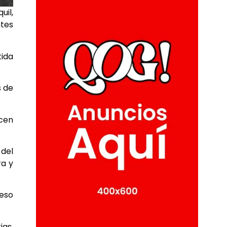
uil,
ntes
tida
s de
cen
 del
ra y
ceso
ias.