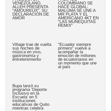
VENEZOLANO,
COLOMBIANO SE
ALLEH PRESENTA
HACE GLOBAL:
"AMOUREUX", SU
MALUMA SE UNE A
DECLARACIÓN DE
MR PLATA Y EL
AMOR
AMERICANO 4KT EN
"LAS MUÑEQUITAS
REMIX"
Village trae de vuelta
“Ecuador siempre
sus noches de
primero” vuelve a
música en vivo,
acompañar la
gastronomía y
emoción de millones
entretenimiento
de ecuatorianos en
un momento que une
al país
Bupa lanzó su
programa ‘Deporte
Inclusivo en la
Escuela’ en 5
instituciones
educativas de Quito
mientras celebra