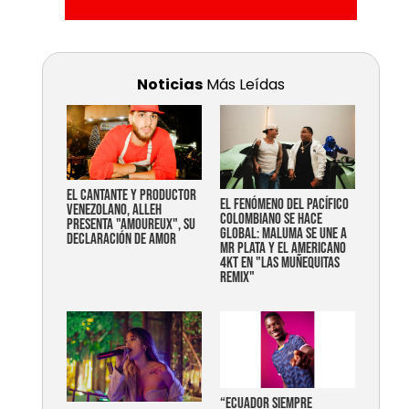
Noticias
Más Leídas
EL CANTANTE Y PRODUCTOR
EL FENÓMENO DEL PACÍFICO
VENEZOLANO, ALLEH
COLOMBIANO SE HACE
PRESENTA "AMOUREUX", SU
GLOBAL: MALUMA SE UNE A
DECLARACIÓN DE AMOR
MR PLATA Y EL AMERICANO
4KT EN "LAS MUÑEQUITAS
REMIX"
“Ecuador siempre