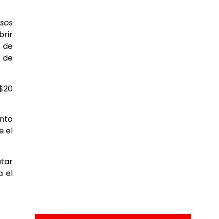
esos
brir
s de
o de
 $20
onto
e el
utar
a el