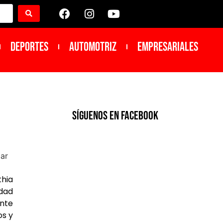
DEPORTES
Automotriz
Empresariales
SíGUENOS EN FACEBOOK
thia
idad
ente
os y