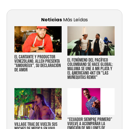
Noticias
Más Leídas
EL CANTANTE Y PRODUCTOR
EL FENÓMENO DEL PACÍFICO
VENEZOLANO, ALLEH PRESENTA
COLOMBIANO SE HACE GLOBAL:
"AMOUREUX", SU DECLARACIÓN
MALUMA SE UNE A MR PLATA Y
DE AMOR
EL AMERICANO 4KT EN "LAS
MUÑEQUITAS REMIX"
“Ecuador siempre primero”
vuelve a acompañar la
Village trae de vuelta sus
emoción de millones de
noches de música en vivo,