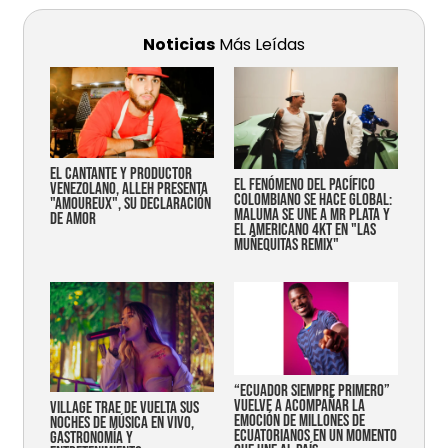
Noticias
Más Leídas
EL CANTANTE Y PRODUCTOR
EL FENÓMENO DEL PACÍFICO
VENEZOLANO, ALLEH PRESENTA
COLOMBIANO SE HACE GLOBAL:
"AMOUREUX", SU DECLARACIÓN
MALUMA SE UNE A MR PLATA Y
DE AMOR
EL AMERICANO 4KT EN "LAS
MUÑEQUITAS REMIX"
“Ecuador siempre primero”
vuelve a acompañar la
Village trae de vuelta sus
emoción de millones de
noches de música en vivo,
ecuatorianos en un momento
gastronomía y