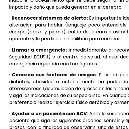
indica el procedimiento que se debe seguir, a fin 
impacto y daño que pueda generar en el cerebro.
·
Reconocer síntomas de alerta:
Es importante iden
alteración para hablar (lenguaje poco entendible o
cuerpo (brazo y pierna), caída de la cara o asimetr
aparente y la pérdida del equilibrio para caminar.
·
Llamar a emergencia:
Inmediatamente al reconoc
Seguridad ECU911) o al centro de salud, al cual de
emergencia equipada con tomógrafos.
·
Conozca sus factores de riesgos:
Si usted pade
diabetes, obesidad o anteriormente ha padecido 
aterosclerosis (acumulación de grasas en las arteria
y siga las indicaciones de su especialista. En cuando 
preferencia realizar ejercicio físico aeróbico y alim
· Ayudar a un paciente con ACV:
Ante la sospecha 
paciente que siga las siguientes órdenes: sonreír y f
brazos; con la finalidad de observar si uno de estos