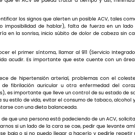
de que el ACV se pueda tratar a tiempo y así, minimiza
tificar los signos que alerten un posible ACV, tales com
 imposibilidad de hablar), falta de fuerza en un lado
ía en la sonrisa, inicio súbito de dolor de cabeza sin c
er el primer síntoma, llamar al 911 (Servicio Integrad
cida acudir. Es importante que este cuente con un áre
ce de hipertensión arterial, problemas con el coleste
de fibrilación
auricular u otra enfermedad del coraz
s), es importante que lleve un control de su estado de s
a su estilo de vida, evitar el consumo de tabaco, alcohol 
entarse con una dieta balanceada.
de que una persona está padeciendo de un ACV, solicita
ijarnos si un lado de la cara se cae, pedir que levante a
 se baja o si no puedo llegar a hacerlo y pedirle repetir