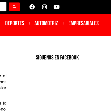
DEPORTES
Automotriz
Empresariales
SíGUENOS EN FACEBOOK
o el
amos
lar
a la
eno.