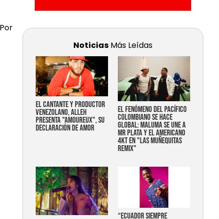
 Por
Noticias
Más Leídas
EL CANTANTE Y PRODUCTOR
EL FENÓMENO DEL PACÍFICO
VENEZOLANO, ALLEH
COLOMBIANO SE HACE
PRESENTA "AMOUREUX", SU
GLOBAL: MALUMA SE UNE A
DECLARACIÓN DE AMOR
MR PLATA Y EL AMERICANO
4KT EN "LAS MUÑEQUITAS
REMIX"
“Ecuador siempre