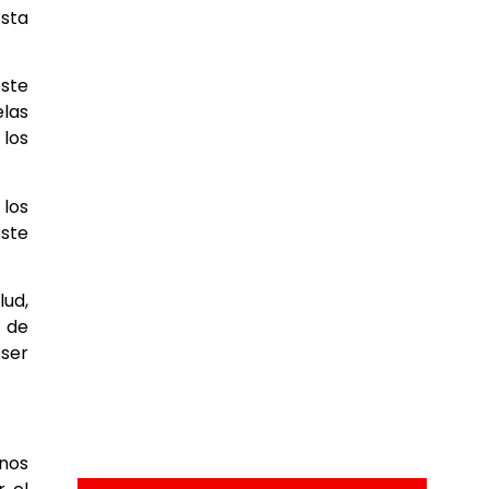
Esta
este
elas
 los
 los
este
lud,
s de
ser
 nos