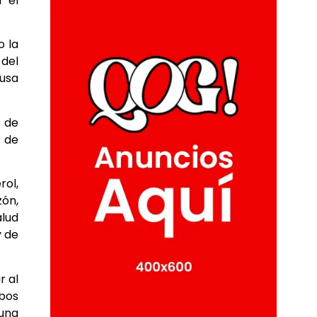
r el
o la
 del
ausa
o de
a de
rol,
ón,
alud
y de
r al
mbos
 una